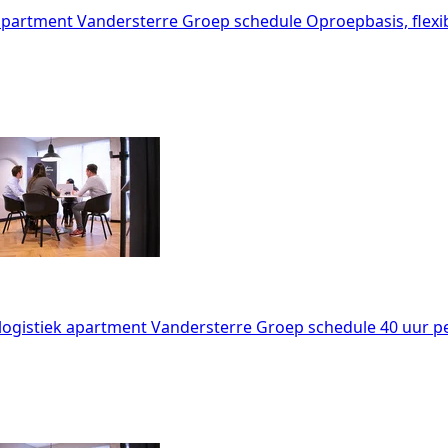
apartment
Vandersterre Groep
schedule
Oproepbasis, flexi
logistiek
apartment
Vandersterre Groep
schedule
40 uur p