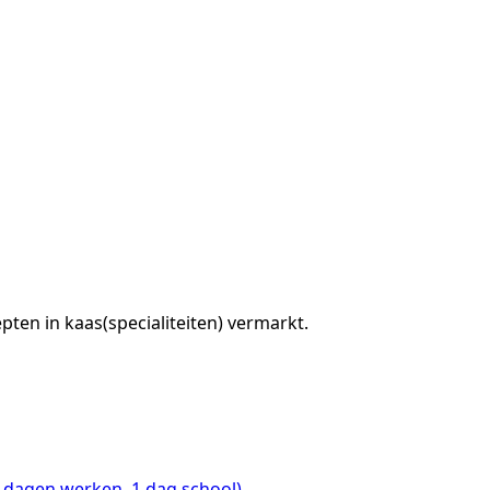
ten in kaas(specialiteiten) vermarkt.
 dagen werken, 1 dag school)