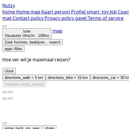
Nutzy
home
Home
map
Kaart
person
Profiel
smart_toy
Job Coac
mail
Contact
policy
Privacy policy
gavel
Terms of service
map
tune
Vacatures
Utrecht · 100km
Zoek functies, bedrijven...
search
apps
Alles
Hoe ver wil je maximaal reizen?
close
directions_walk
< 5 km
directions_bike
< 15 km
directions_car
< 30 k
Volgende
arrow_forward
arrow_back_ios_new
share