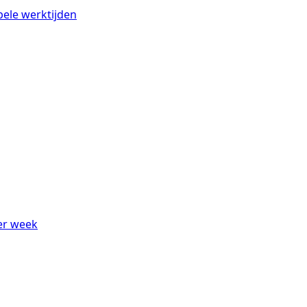
bele werktijden
er week