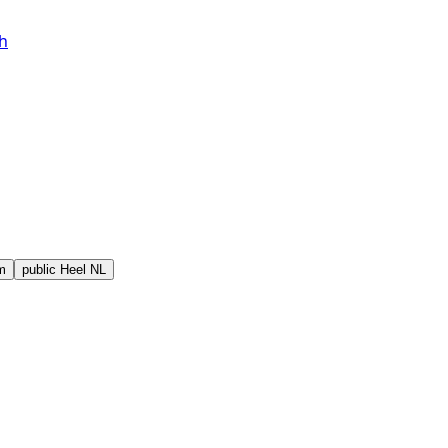
h
m
public
Heel NL