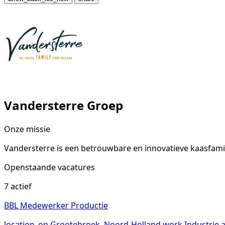
Vandersterre Groep
Onze missie
Vandersterre is een betrouwbare en innovatieve kaasfamil
Openstaande vacatures
7 actief
BBL Medewerker Productie
location_on
Grootebroek, Noord-Holland
work
Industrie