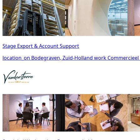
Stage Export & Account Support
location_on
Bodegraven, Zuid-Holland
work
Commercieel &