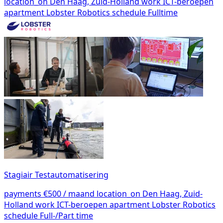
location_on
Den Haag, Zuid-Holland
work
ICT-beroepen
apartment
Lobster Robotics
schedule
Fulltime
Stagiair Testautomatisering
payments
€500 / maand
location_on
Den Haag, Zuid-
Holland
work
ICT-beroepen
apartment
Lobster Robotics
schedule
Full-/Part time