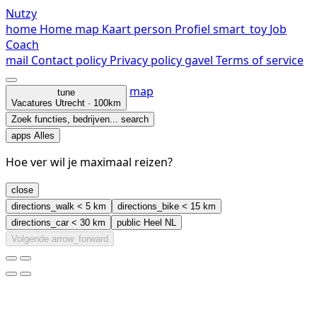
Nutzy
home
Home
map
Kaart
person
Profiel
smart_toy
Job
Coach
mail
Contact
policy
Privacy policy
gavel
Terms of service
map
tune
Vacatures
Utrecht · 100km
Zoek functies, bedrijven...
search
apps
Alles
Hoe ver wil je maximaal reizen?
close
directions_walk
< 5 km
directions_bike
< 15 km
directions_car
< 30 km
public
Heel NL
Volgende
arrow_forward