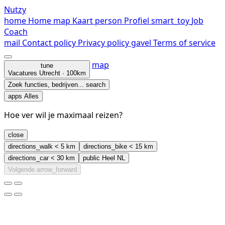
Nutzy
home
Home
map
Kaart
person
Profiel
smart_toy
Job
Coach
mail
Contact
policy
Privacy policy
gavel
Terms of service
map
tune
Vacatures
Utrecht · 100km
Zoek functies, bedrijven...
search
apps
Alles
Hoe ver wil je maximaal reizen?
close
directions_walk
< 5 km
directions_bike
< 15 km
directions_car
< 30 km
public
Heel NL
Volgende
arrow_forward