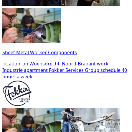
Sheet Metal Worker Components
location_on
Woensdrecht, Noord-Brabant
work
Industrie
apartment
Fokker Services Group
schedule
40
hours a week