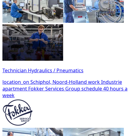
Technician Hydraulics / Pneumatics
location_on
Schiphol, Noord-Holland
work
Industrie
apartment
Fokker Services Group
schedule
40 hours a
week