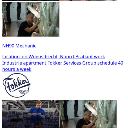
NH90 Mechanic
location_on
Woensdrecht, Noord-Brabant
work
Industrie
apartment
Fokker Services Group
schedule
40
hours a week