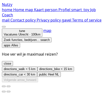
Nutzy
home
Home
map
Kaart
person
Profiel
smart_toy
Job
Coach
mail
Contact
policy
Privacy policy
gavel
Terms of service
map
tune
Vacatures
Utrecht · 100km
Zoek functies, bedrijven...
search
apps
Alles
Hoe ver wil je maximaal reizen?
close
directions_walk
< 5 km
directions_bike
< 15 km
directions_car
< 30 km
public
Heel NL
Volgende
arrow_forward