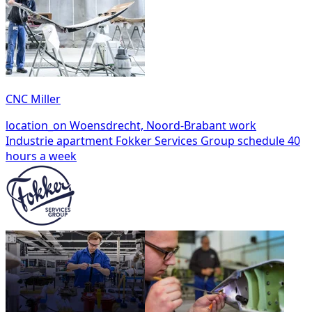
CNC Miller
location_on
Woensdrecht, Noord-Brabant
work
Industrie
apartment
Fokker Services Group
schedule
40
hours a week