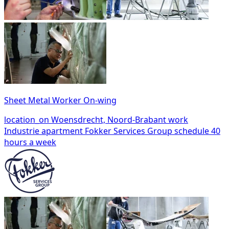
Sheet Metal Worker On-wing
location_on
Woensdrecht, Noord-Brabant
work
Industrie
apartment
Fokker Services Group
schedule
40
hours a week