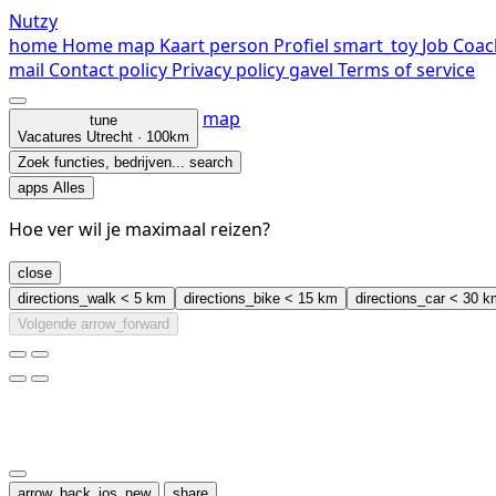
Nutzy
home
Home
map
Kaart
person
Profiel
smart_toy
Job Coac
mail
Contact
policy
Privacy policy
gavel
Terms of service
map
tune
Vacatures
Utrecht · 100km
Zoek functies, bedrijven...
search
apps
Alles
Hoe ver wil je maximaal reizen?
close
directions_walk
< 5 km
directions_bike
< 15 km
directions_car
< 30 k
Volgende
arrow_forward
arrow_back_ios_new
share