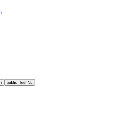
h
m
public
Heel NL