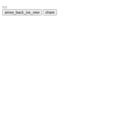
arrow_back_ios_new
share