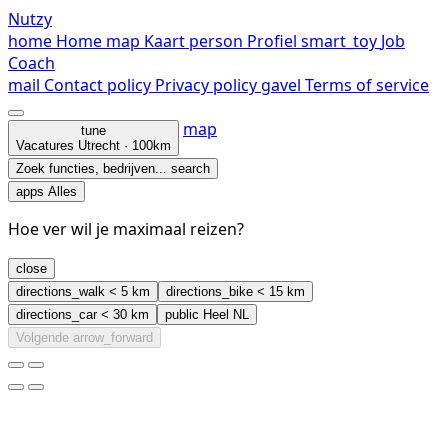
Nutzy
home
Home
map
Kaart
person
Profiel
smart_toy
Job
Coach
mail
Contact
policy
Privacy policy
gavel
Terms of service
map
tune
Vacatures
Utrecht · 100km
Zoek functies, bedrijven...
search
apps
Alles
Hoe ver wil je maximaal reizen?
close
directions_walk
< 5 km
directions_bike
< 15 km
directions_car
< 30 km
public
Heel NL
Volgende
arrow_forward