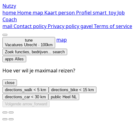
Nutzy
home
Home
map
Kaart
person
Profiel
smart_toy
Job
Coach
mail
Contact
policy
Privacy policy
gavel
Terms of service
map
tune
Vacatures
Utrecht · 100km
Zoek functies, bedrijven...
search
apps
Alles
Hoe ver wil je maximaal reizen?
close
directions_walk
< 5 km
directions_bike
< 15 km
directions_car
< 30 km
public
Heel NL
Volgende
arrow_forward