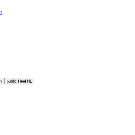
h
m
public
Heel NL