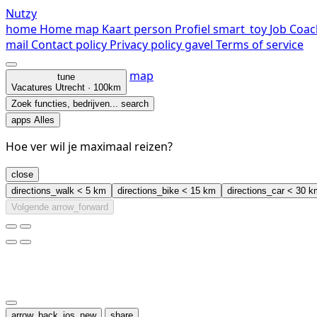
Nutzy
home
Home
map
Kaart
person
Profiel
smart_toy
Job Coac
mail
Contact
policy
Privacy policy
gavel
Terms of service
map
tune
Vacatures
Utrecht · 100km
Zoek functies, bedrijven...
search
apps
Alles
Hoe ver wil je maximaal reizen?
close
directions_walk
< 5 km
directions_bike
< 15 km
directions_car
< 30 k
Volgende
arrow_forward
arrow_back_ios_new
share