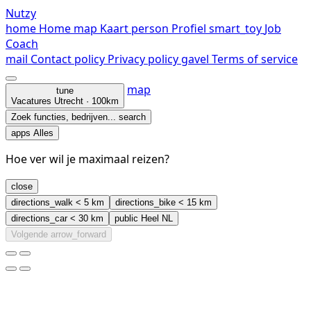
Nutzy
home
Home
map
Kaart
person
Profiel
smart_toy
Job
Coach
mail
Contact
policy
Privacy policy
gavel
Terms of service
map
tune
Vacatures
Utrecht · 100km
Zoek functies, bedrijven...
search
apps
Alles
Hoe ver wil je maximaal reizen?
close
directions_walk
< 5 km
directions_bike
< 15 km
directions_car
< 30 km
public
Heel NL
Volgende
arrow_forward