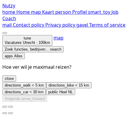
Nutzy
home
Home
map
Kaart
person
Profiel
smart_toy
Job
Coach
mail
Contact
policy
Privacy policy
gavel
Terms of service
map
tune
Vacatures
Utrecht · 100km
Zoek functies, bedrijven...
search
apps
Alles
Hoe ver wil je maximaal reizen?
close
directions_walk
< 5 km
directions_bike
< 15 km
directions_car
< 30 km
public
Heel NL
Volgende
arrow_forward