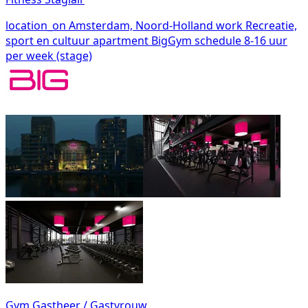
location_on
Amsterdam, Noord-Holland
work
Recreatie,
sport en cultuur
apartment
BigGym
schedule
8-16 uur
per week (stage)
Gym Gastheer / Gastvrouw