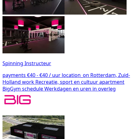
Spinning Instructeur
payments
€40 - €40 / uur
location_on
Rotterdam, Zuid-
Holland
work
Recreatie, sport en cultuur
apartment
BigGym
schedule
Werkdagen en uren in overleg