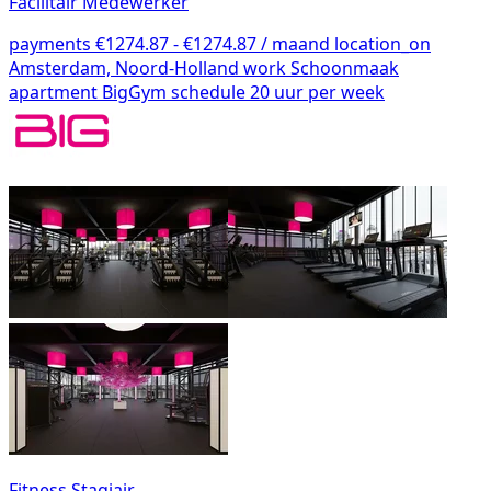
Facilitair Medewerker
payments
€1274.87 - €1274.87 / maand
location_on
Amsterdam, Noord-Holland
work
Schoonmaak
apartment
BigGym
schedule
20 uur per week
Fitness Stagiair