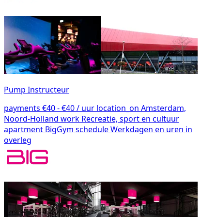
Pump Instructeur
payments
€40 - €40 / uur
location_on
Amsterdam,
Noord-Holland
work
Recreatie, sport en cultuur
apartment
BigGym
schedule
Werkdagen en uren in
overleg